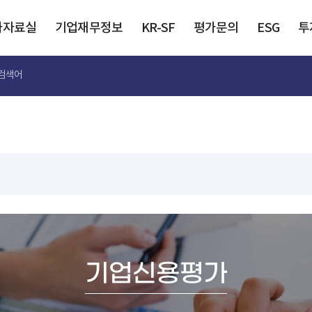
가자료실
기업재무정보
KR-SF
평가문의
ESG
투
롯데건설
검색어
2
기업신용평가