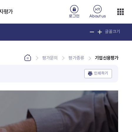
자평가
로그인
About us
글꼴크기
기업신용평가
평가문의
평가종류
인쇄하기