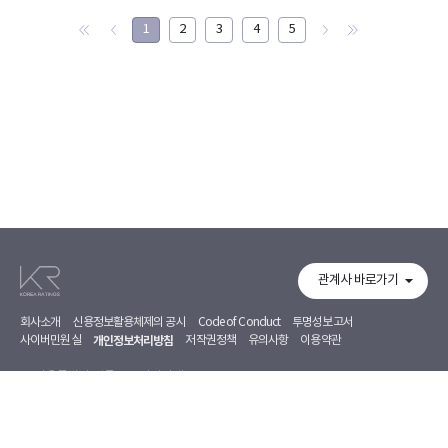
1
2
3
4
5
관계사 바로가기
회사소개
신용정보활용체제의 공시
Code of Conduct
투명성보고서
사이버민원실
개인정보처리방침
저작권정책
유의사항
이용약관
서울특별시 영등포구 의사당대로 97, 7~8F
02-368-5500
02-368-5353
Copyright 2026. Korea Ratings Corporation. All Rights Reserved.