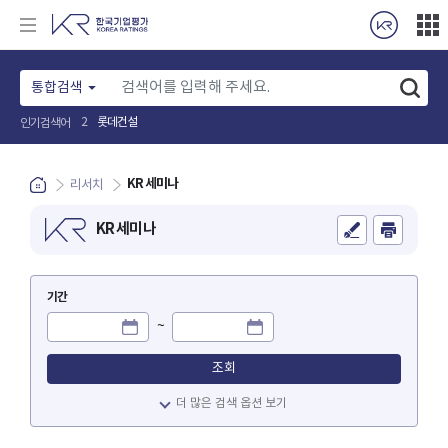
통합검색
롯데건설
2
인기검색어
KR 세미나
리서치
KR 세미나
기간
~
구분
검색어
조회
구분
더 많은 검색 옵션 보기