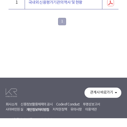
1
국내외 신용평가기관의 역사 및 현황
1
관계사 바로가기
회사소개
신용정보활용체제의 공시
Code of Conduct
투명성보고서
사이버민원실
개인정보처리방침
저작권정책
유의사항
이용약관
서울특별시 영등포구 의사당대로 97, 7~8F
02-368-5500
02-368-5353