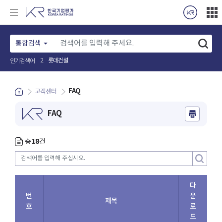
통합검색
롯데건설
2
인기검색어
FAQ
고객센터
FAQ
18
총
건
다
번
운
제목
호
로
드