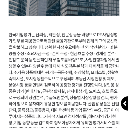
한국기업평가는 신뢰성, 객관성, 전문성 등을 바탕으로 PF 사업성평
가 업무를 제공함으로써 관련 금융기관으로부터 업계 최고의 공신력
을 확보하고 있습니다.
정확한 시장 수요예측
·
합리적인 분양가 및 분
양률 추정 · 소요자금 추정 · 손익 추정 · 현금흐름 추정 · 경제성 분석 ·
민감도 분석 등 현실적인 재무 검토를 바탕으로,
사업진행과정에서 발
생할 수 있는 다양한 위험에 대해 심도깊은 분석과 대비책을 제공합니
다.
주거용 상품에 대한 평가는 공동주택, 주상복합, 오피스텔, 생활형
숙박시설, 도시형생활주택으로 구성되며
부동산 시장현황 및 제도,
분양시장 등을 면밀히 검토하여 공정한 평가를 진행합니다.
상업용 상
품은 상가(판매시설, 근린생활시설, 단지내 상가), 오피스, 호텔 등으
로 구성되며
상권분석, 수급요인분석, 상품별 시장상황을 검토, 평가
하여 정보 이용자에게 유용한 정보를 제공합니다.
산업용 상품은 산업
단지, 물류창고/물류용지, 데이터센터 등 기업들간의 수요, 공급이 이
루어지는 상품입니다.
거시적 지표인 경제성장률, 해당 지역 경기현
황, 기업 동향 등을 검토하여 정보이용자에게 유의한 평가서비스를 제