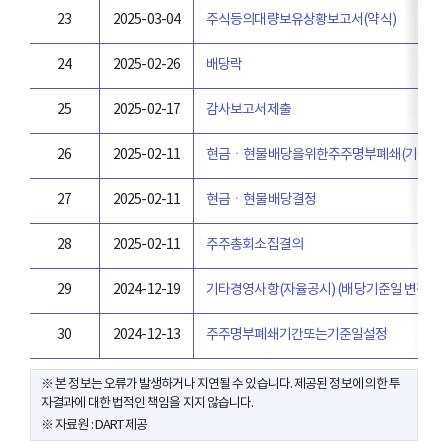
23
2025-03-04
주식등의대량보유상황보고서(약식)
24
2025-02-26
배당락
25
2025-02-17
감사보고서제출
26
2025-02-11
현금ㆍ현물배당을위한주주명부폐쇄(기준일)
27
2025-02-11
현금ㆍ현물배당결정
28
2025-02-11
주주총회소집결의
29
2024-12-19
기타경영사항(자율공시) (배당기준일 변경 안
30
2024-12-13
주주명부폐쇄기간또는기준일설정
※ 본 정보는 오류가 발생하거나 지연될 수 있습니다. 제공된 정보에 의한 투
자결과에 대한 법적인 책임을 지지 않습니다.
※ 자료원 : DART 제공