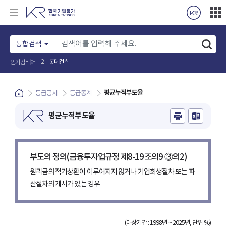
통합검색
롯데건설
2
인기검색어
평균누적부도율
등급공시
등급통계
평균누적부도율
부도의 정의(금융투자업규정 제8-19조의9 ③의2)
원리금의 적기상환이 이루어지지 않거나 기업회생절차 또는 파
산절차의 개시가 있는 경우
(대상기간 : 1998년 ~ 2025년, 단위 %)