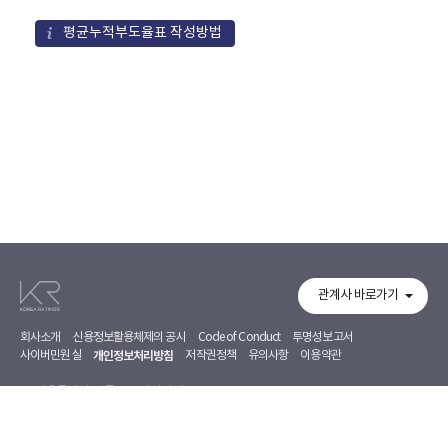
평균누적부도율표 작성방법
관계사 바로가기
회사소개
신용정보활용체제의 공시
Code of Conduct
투명성보고서
사이버민원실
개인정보처리방침
저작권정책
유의사항
이용약관
서울특별시 영등포구 의사당대로 97, 7~8F
02-368-5500
02-368-5353
Copyright 2026. Korea Ratings Corporation. All Rights Reserved.