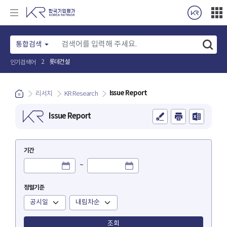
통합검색
롯데건설
2
인기검색어
Issue Report
리서치
KR Research
Issue Report
기간
~
정렬기준
검색어
조회