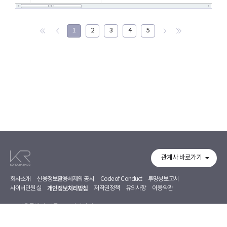
1
2
3
4
5
관계사 바로가기
회사소개
신용정보활용체제의 공시
Code of Conduct
투명성보고서
사이버민원실
개인정보처리방침
저작권정책
유의사항
이용약관
서울특별시 영등포구 의사당대로 97, 7~8F
02-368-5500
02-368-5353