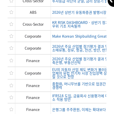
Cross-Sector
투자등급 하단의 균열, 금리 상승기 짧아
ABS
2026년 상반기 유동화증권 발행시장 분석
KR RISK DASHBOARD - 상반기 정
Cross-Sector
우위 기조 지속될까
Corporate
Make Korean Shipbuilding Great
2026년 주요 산업별 정기평가 결과 및 하반기
Corporate
소매유통, 정유, 항공, 전선, 방산, 반도체,
2026년 주요 산업별 정기평가 결과 및 하반기
Finance
축은행, 부동산신탁
EU의 자동차 산업 제도 변화가 불러올 유럽 
Corporate
업체의 유럽 전기차 시장 진입장벽 상승 예
일 것으로 전망
종합IB, 머니무브를 기반으로 업권간 경계를
Finance
경쟁력
IFRS18 도입, 금융회사 신용평가에 미치
Finance
소 적용 방안
Finance
은행그룹 주주환원, 이제는 확대보다 균형에 