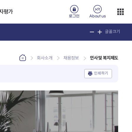
자평가
로그인
About us
글꼴크기
인사 및 복지제도
회사소개
채용정보
인쇄하기