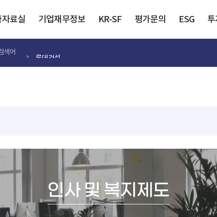
가자료실
기업재무정보
KR-SF
평가문의
ESG
투
롯데건설
검색어
2
인사 및 복지제도