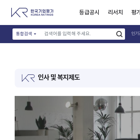
등급공시
리서치
평
인기
통합검색
인사 및 복지제도