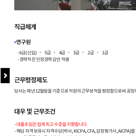
직급체계
연구원
- 6급(신입)
5급
4급
3급
2급
1급
- 경력직은 인정경력 감안 적용
근무평정제도
당사는 매년 12월말을 기준으로 직원의 근무성적을 평정함으로써 공정
대우 및 근무조건
-
대졸초임은 업계 최고 수준을 지향합니다.
- 해당 자격 보유시 자격수당(박사, KICPA, CFA, 감정평가사, AICPA