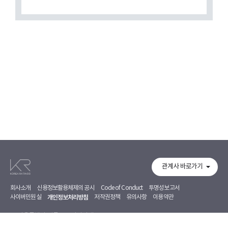
관계사 바로가기
회사소개
신용정보활용체제의 공시
Code of Conduct
투명성보고서
사이버민원실
개인정보처리방침
저작권정책
유의사항
이용약관
서울특별시 영등포구 의사당대로 97, 7~8F
02-368-5500
02-368-5353