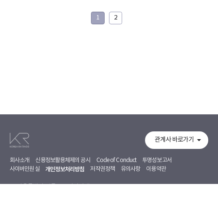
1
2
관계사 바로가기
회사소개
신용정보활용체제의 공시
Code of Conduct
투명성보고서
사이버민원실
개인정보처리방침
저작권정책
유의사항
이용약관
서울특별시 영등포구 의사당대로 97, 7~8F
02-368-5500
02-368-5353
Copyright 2026. Korea Ratings Corporation. All Rights Reserved.