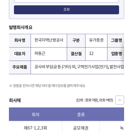
조회
발행회사개요
회사명
한국지역난방공사
구분
유가증권
그룹명
대표자
하동근
결산월
12
업종명
증
주요제품
공사비 부담금 등 (기타) 외, 구역전기사업(전기), 발전사업(전기),
정렬을 원하시면 해당 테이블 헤더정보를 클릭해주세요.
회사채
(단위 : 원화 억원, 외화 백만)
회차
종류
분류
제67-1,2,3회
공모채권
녹색금