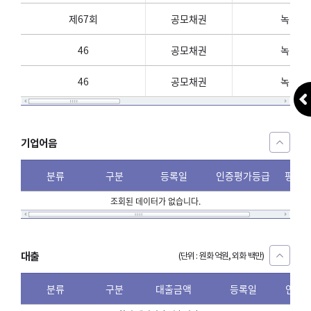
제67회
공모채권
녹색금
46
공모채권
녹색금
46
공모채권
녹색금
기업어음
분류
구분
등록일
인증평가등급
평가
조회된 데이터가 없습니다.
대출
(단위 : 원화 억원, 외화 백만)
분류
구분
대출금액
등록일
인증