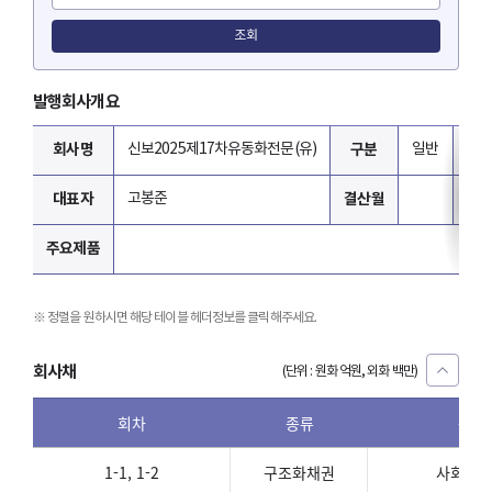
조회
발행회사개요
회사명
신보2025제17차유동화전문(유)
구분
일반
그
대표자
고봉준
결산월
업
주요제품
정렬을 원하시면 해당 테이블 헤더정보를 클릭해주세요.
회사채
(단위 : 원화 억원, 외화 백만)
회차
종류
분류
1-1, 1-2
구조화채권
사회적